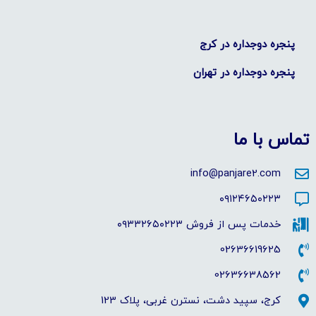
پنجره دوجداره در ​کرج
پنجره دوجداره در تهران
تماس با ما
info@panjare2.com
۰۹۱۲۴۶۵۰۲۲۳
خدمات پس از فروش ۰۹۳۳۲۶۵۰۲۲۳
02636619625
02636638562
کرج، سپید دشت، نسترن غربی، پلاک 123