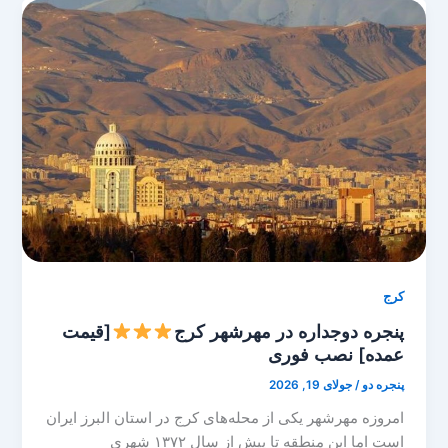
کرج
پنجره دوجداره در مهرشهر کرج
[قیمت
عمده] نصب فوری
پنجره دو
/
جولای 19, 2026
امروزه مهرشهر یکی از محله‌های کرج در استان البرز ایران
است اما این منطقه تا پیش از سال ۱۳۷۲ شهری