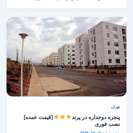
تهران
پنجره دوجداره در پرند
[قیمت عمده]
نصب فوری
پنجره دو
/
جولای 19, 2026