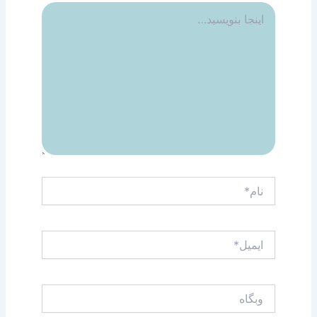
اینجا
بنویسید…
نام*
ایمیل*
وبگاه