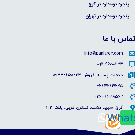
پنجره دوجداره در ​کرج
پنجره دوجداره در تهران
تماس با ما
info@panjare2.com
۰۹۱۲۴۶۵۰۲۲۳
خدمات پس از فروش ۰۹۳۳۲۶۵۰۲۲۳
02636619625
02636638562
کرج، سپید دشت، نسترن غربی، پلاک 123
What