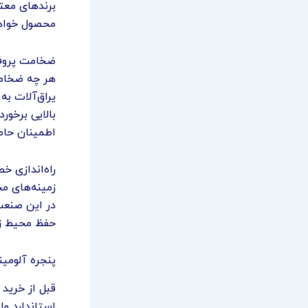
برندهای معتب
محصول خواهد
ضخامت پروفی
هر چه ضخامت
یراق‌آلات به
بالایی برخور
اطمینان حاص
راه‌اندازی خ
زمینه‌های مخ
در این صنعت،
حفظ محیط ز
پنجره آلومین
قبل از خرید 
استاندارد مل