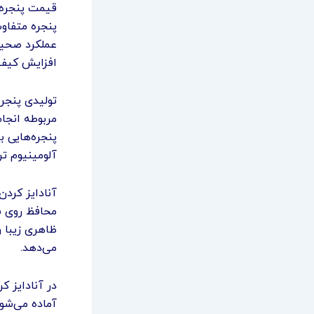
قیمت پنجره آ
پنجره متفاوت
عملکرد صحیح 
افزایش کیفی
تولیدی پنجره
مربوطه انجا
پنجره‌هایی ب
آلومینیوم تر
آنادایز کردن
محافظ روی سط
ظاهری زیبا و
می‌دهد.
در آنادایز ک
آماده می‌شو