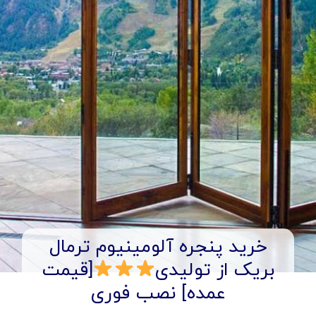
خرید پنجره آلومینیوم ترمال
بریک از تولیدی
[قیمت
عمده] نصب فوری