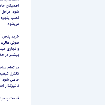
اطمینان حاص
شود. مراحل 
نصب پنجره م
می‌شود.
خرید پنجره آ
صوتی عالی، م
و تجاری میب
بیشتر در فض
در تمام مراح
کنترل کیفیت 
حاصل شود. ک
تاثیرگذار اس
قیمت پنجره 