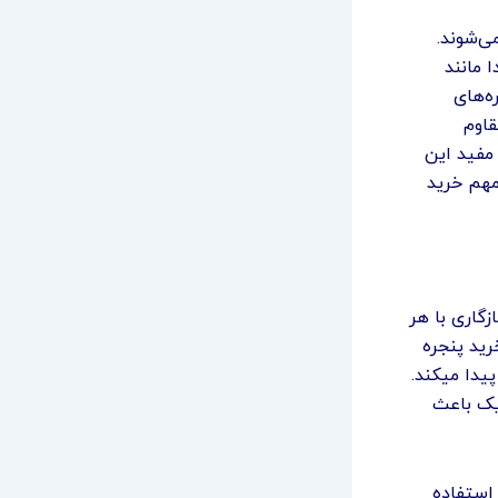
ی‌شوند.
 مانند
ه‌های
ر برابر عوامل جوی مانند باد، باران، رطوبت و اشعه UV مقاوم
 مفید این
مهم خرید
زگاری با هر
رید پنجره
یدا میکند.
یک باعث
 استفاده