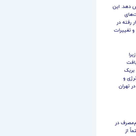
ش دهد. این
‌های
ر رفته در
 و تغییرات
یرا
یافت
 بریک
رژی و
ر تهران
م‌مصرف در
اً از