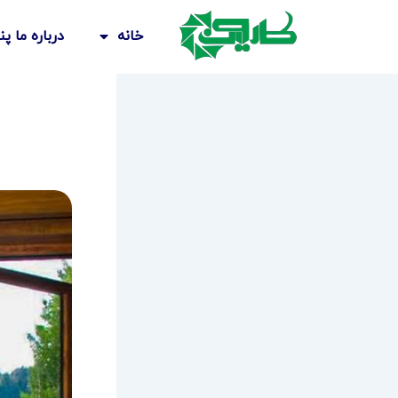
رش
ه
خانه
درباره ما پ
حتوا