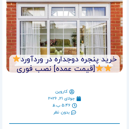
خرید پنجره دوجداره در وردآورد
[قیمت عمده] نصب فوری
کاروین
جولای 21, 2026
5:46 ب.ظ
بدون نظر